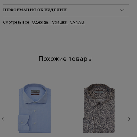
ИНФОРМАЦИЯ ОБ ИЗДЕЛИИ
Материал: хлопок 100%
Смотреть все:
Одежда
,
Рубашки
,
CANALI
Стиль: Классические
Цвет: Белый
Артикул: gn02310 csl7040 001
Похожие товары