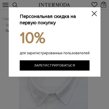
0
Персональная скидка на
Главная
Мужчинам
Одежда
/
/
первую покупку
Брендовые мужские рубашки
/
Однотонная рубашка Modern Fit из хлопка джерси
/
10%
для зарегистрированных пользователей
ЗАРЕГИСТРИРОВАТЬСЯ