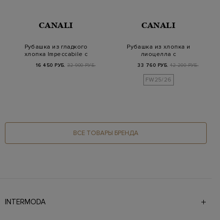
CANALI
CANALI
Рубашка из гладкого
Рубашка из хлопка и
хлопка Impeccabile с
лиоцелла с
ромбовидным у…
флористическим
16 450 РУБ.
32 900 РУБ.
33 760 РУБ.
42 200 РУБ.
принтом
FW25/26
ВСЕ ТОВАРЫ БРЕНДА
INTERMODA
Галерея бутиков INTERMODA представляет более 60