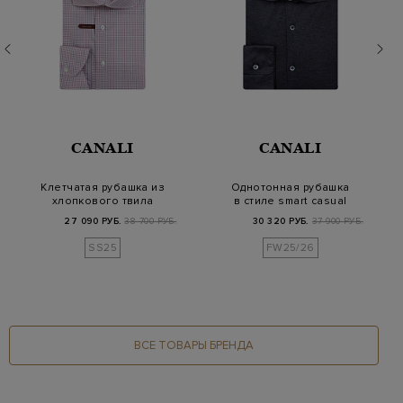
CANALI
CANALI
Клетчатая рубашка из
Однотонная рубашка
хлопкового твила
в стиле smart casual
Impeccabile
из мягкого хло…
27 090 РУБ.
38 700 РУБ.
30 320 РУБ.
37 900 РУБ.
SS25
FW25/26
ВСЕ ТОВАРЫ БРЕНДА