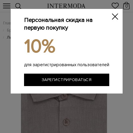
0
Персональная скидка на
Главная
Мужчинам
Одежда
/
/
первую покупку
Брендовые мужские рубашки
/
Льняная рубашка в повседневном стиле с нашивкой
/
10%
для зарегистрированных пользователей
ЗАРЕГИСТРИРОВАТЬСЯ