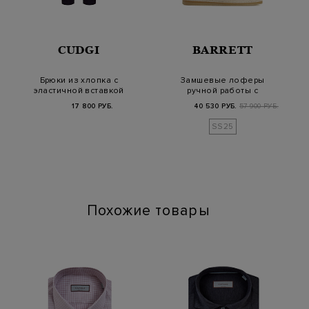
CUDGI
BARRETT
Брюки из хлопка с
Замшевые лоферы
эластичной вставкой
ручной работы с
и вышитым логоти…
рантом из джута
17 800 РУБ.
40 530 РУБ.
57 900 РУБ.
SS25
Похожие товары