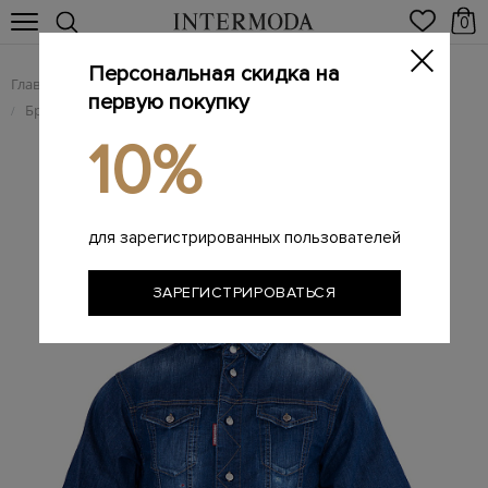
0
Персональная скидка на
Главная
Мужчинам
Одежда
/
/
первую покупку
Брендовые мужские рубашки
рубашка
/
/
10%
для зарегистрированных пользователей
ЗАРЕГИСТРИРОВАТЬСЯ