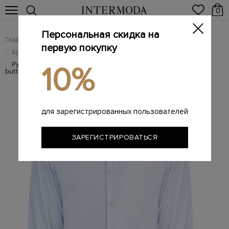
0
Персональная скидка на
Главная
Мужчинам
Одежда
/
/
первую покупку
Брендовые мужские рубашки
/
Рубашка из хлопка с микро-принтом в клетку и воротником
/
10%
button-down
для зарегистрированных пользователей
ЗАРЕГИСТРИРОВАТЬСЯ