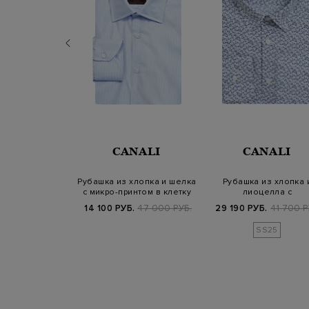
SANDRO
CANALI
CANALI
RARDI
мягкого хлопка
Рубашка из хлопка и шелка
Рубашка из хлопка 
контрастными
с микро-принтом в клетку
лиоцелла с
гови…
флористическим патте
700 РУБ.
14 100 РУБ.
47 000 РУБ.
29 190 РУБ.
41 700 Р
25/26
SS25