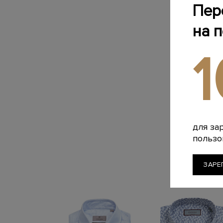
Пер
на 
для за
пользо
ЗАРЕ