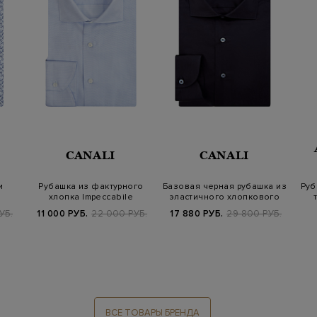
CANALI
CANALI
и
Рубашка из фактурного
Базовая черная рубашка из
Руб
хлопка Impeccabile
эластичного хлопкового
рно…
попли…
УБ.
11 000 РУБ.
22 000 РУБ.
17 880 РУБ.
29 800 РУБ.
ВСЕ ТОВАРЫ БРЕНДА