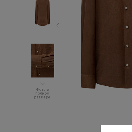
Фото в
полном
размере