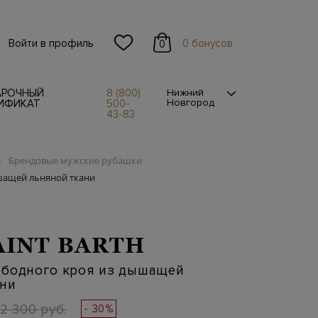
Войти в профиль
0 бонусов
0
АРОЧНЫЙ
8 (800)
Нижний
Новгород
ИФИКАТ
500-
43-83
Брендовые мужские рубашки
/
шащей льняной ткани
AINT BARTH
ободного кроя из дышащей
ани
2 300 руб.
- 30%