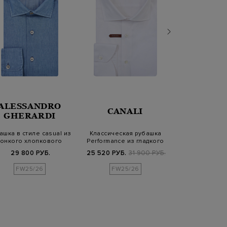
ALESSANDRO
CANALI
CANA
GHERARDI
ашка в стиле casual из
Классическая рубашка
Легкая руб
тонкого хлопкового
Performance из гладкого
окрашенной
денима
поплина
льняной 
29 800 РУБ.
25 520 РУБ.
31 900 РУБ.
30 940 РУБ.
4
FW25/26
FW25/26
SS2