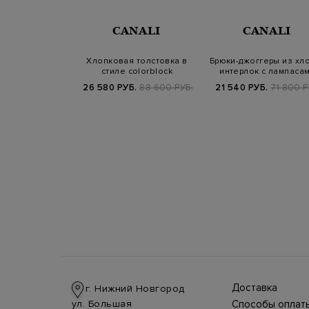
CANALI
CANALI
Хлопковая толстовка в
Брюки-джоггеры из хл
стиле colorblock
интерлок с лампаса
26 580 РУБ.
88 600 РУБ.
21 540 РУБ.
71 800 Р
Доставка
г. Нижний Новгород
Доставка в стра
ул. Большая
Способы оплат
производится