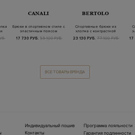
CANALI
BERTOLO
опка
Брюки в спортивном стиле с
Спортивные брюки из
С
ми
эластичным поясом
хлопка с контрастной
э
отделкой
УБ.
17 730 РУБ.
59 100 РУБ.
23 130 РУБ.
77 100 РУБ.
17
ВСЕ ТОВАРЫ БРЕНДА
Индивидуальный пошив
Программа лояльности
ны СНГ
Ежегодно в бутики
ы
Контакты
Гарантия подлинности
Stefano Ricci, Brioni,