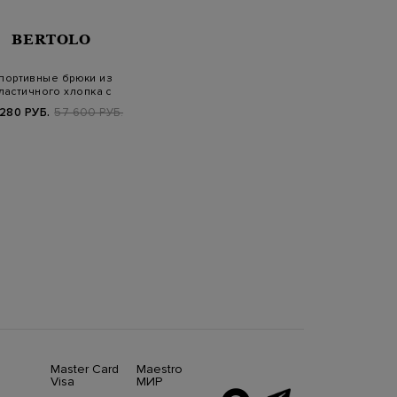
BERTOLO
портивные брюки из
ластичного хлопка с
контрастной о…
 280 РУБ.
57 600 РУБ.
Master Card
Maestro
Visa
МИР