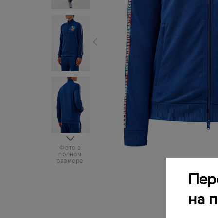
Фото в
полном
размере
Пер
на 