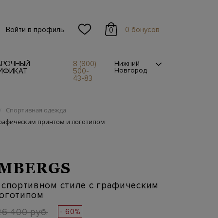
Войти в профиль
0 бонусов
0
АРОЧНЫЙ
8 (800)
Нижний
Новгород
ИФИКАТ
500-
43-83
Спортивная одежда
/
 графическим принтом и логотипом
EMBERGS
 спортивном стиле с графическим
логотипом
26 400 руб.
- 60%