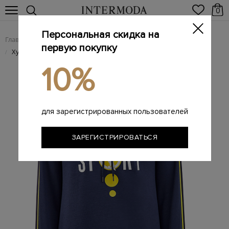
0
Персональная скидка на
Главная
Мужчинам
Одежда
Спортивная одежда
/
/
/
первую покупку
Худи в&nbsp;спортивном стиле с&nbsp;контрастной отделкой
/
10%
для зарегистрированных пользователей
ЗАРЕГИСТРИРОВАТЬСЯ