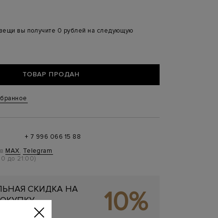
 вещи вы получите 0 рублей на следующую
ТОВАР ПРОДАН
збранное
+ 7 996 066 15 88
 в
MAX
,
Telegram
0 до 21:00)
ЬНАЯ СКИДКА НА
10%
ОКУПКУ