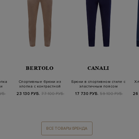
BERTOLO
CANALI
опка
Спортивные брюки из
Брюки в спортивном стиле с
Хл
ми
хлопка с контрастной
эластичным поясом
отделкой
УБ.
23 130 РУБ.
77 100 РУБ.
17 730 РУБ.
59 100 РУБ.
26
ВСЕ ТОВАРЫ БРЕНДА