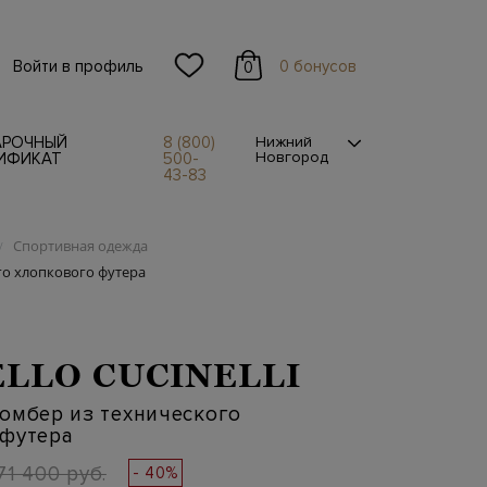
Войти в профиль
0 бонусов
0
АРОЧНЫЙ
8 (800)
Нижний
Новгород
ИФИКАТ
500-
43-83
Спортивная одежда
/
го хлопкового футера
LLO CUCINELLI
омбер из технического
 футера
71 400 руб.
- 40%