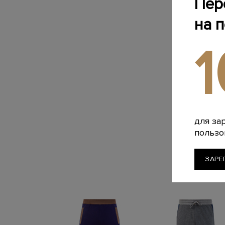
Пер
на 
для за
пользо
ЗАРЕ