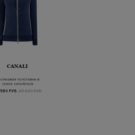
CANALI
опковая толстовка в
стиле colorblock
 580 РУБ.
88 600 РУБ.