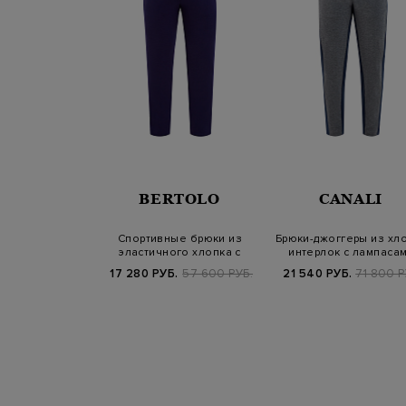
BERTOLO
CANALI
Спортивные брюки из
Брюки-джоггеры из хл
эластичного хлопка с
интерлок с лампаса
контрастной о…
17 280 РУБ.
57 600 РУБ.
21 540 РУБ.
71 800 Р