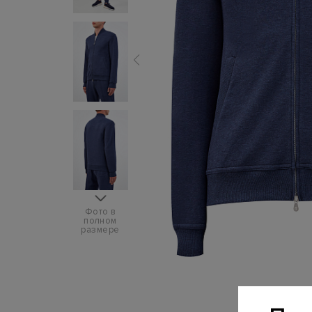
Фото в
полном
размере