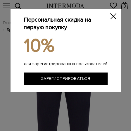
0
Персональная скидка на
Главная
Мужчинам
Одежда
Спортивная одежда
/
/
/
первую покупку
Брюки-джоггеры из плотного хлопка с отделкой в полоску
/
10%
для зарегистрированных пользователей
ЗАРЕГИСТРИРОВАТЬСЯ