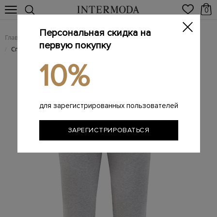
0
Персональная скидка на
Главная
Мужчинам
Одежда
Спортивная одежда
/
/
/
первую покупку
Спортивные брюки из плотного хлопка с карманами
/
10%
для зарегистрированных пользователей
ЗАРЕГИСТРИРОВАТЬСЯ