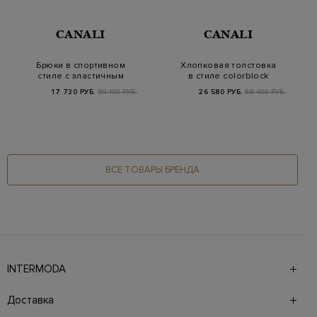
CANALI
CANALI
Брюки в спортивном
Хлопковая толстовка
стиле с эластичным
в стиле colorblock
поясом
17 730 РУБ.
59 100 РУБ.
26 580 РУБ.
88 600 РУБ.
ВСЕ ТОВАРЫ БРЕНДА
INTERMODA
Галерея бутиков INTERMODA представляет более 60
брендов на 4 этажах в самом центре города. На сайте
Доставка
также презентованы новинки с последних показов и
предыдущие коллекции. Для удобства онлайн-шоппинга
Доставка в страны СНГ производится курьерской