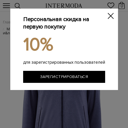
0
Персональная скидка на
Главная
Мужчинам
Одежда
Спортивная одежда
/
/
/
первую покупку
Минималистичный спортивный костюм из&nbsp;хлопка
/
и&nbsp;шелка
10%
для зарегистрированных пользователей
ЗАРЕГИСТРИРОВАТЬСЯ