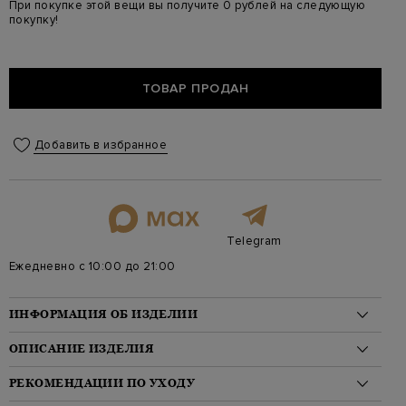
При покупке этой вещи вы получите 0 рублей на следующую
покупку!
ТОВАР ПРОДАН
Добавить в избранное
Telegram
Ежедневно с 10:00 до 21:00
ИНФОРМАЦИЯ ОБ ИЗДЕЛИИ
Материал: хлопок 80%, шелк 20%
ОПИСАНИЕ ИЗДЕЛИЯ
На модели: 188/90/79/99 на модели размер 48
Стиль: Костюмы
Мужской костюм от Capobianco выполнен из дышащего
РЕКОМЕНДАЦИИ ПО УХОДУ
Цвет: Синий
хлопка и шелка. Натуральный состав обеспечивает