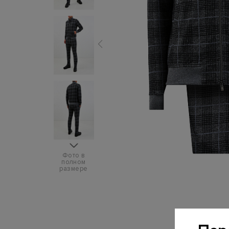
Фото в
полном
размере