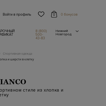
Войти в профиль
0 бонусов
0
АРОЧНЫЙ
8 (800)
Нижний
Новгород
ИФИКАТ
500-
43-83
Спортивная одежда
/
опка и шерсти в клетку
IANCO
ортивном стиле из хлопка и
етку