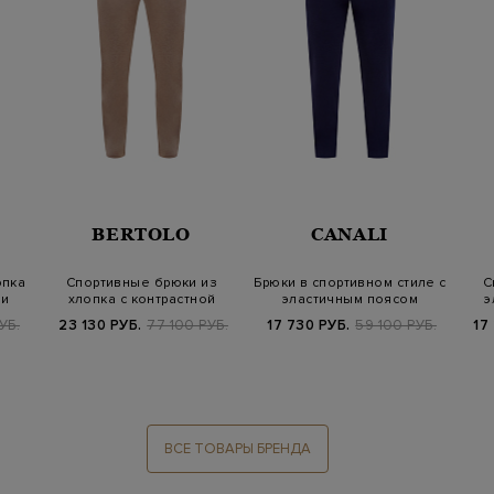
BERTOLO
CANALI
опка
Спортивные брюки из
Брюки в спортивном стиле с
С
ми
хлопка с контрастной
эластичным поясом
э
отделкой
УБ.
23 130 РУБ.
77 100 РУБ.
17 730 РУБ.
59 100 РУБ.
17
ВСЕ ТОВАРЫ БРЕНДА