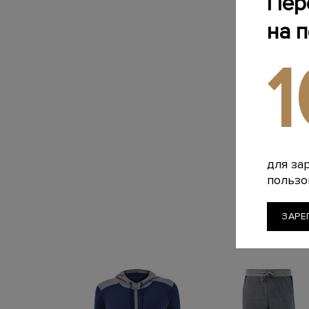
Пер
на 
для за
пользо
ЗАРЕ