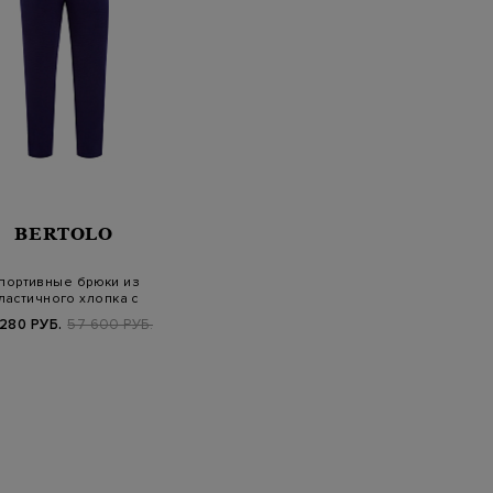
BERTOLO
портивные брюки из
ластичного хлопка с
контрастной о…
 280 РУБ.
57 600 РУБ.