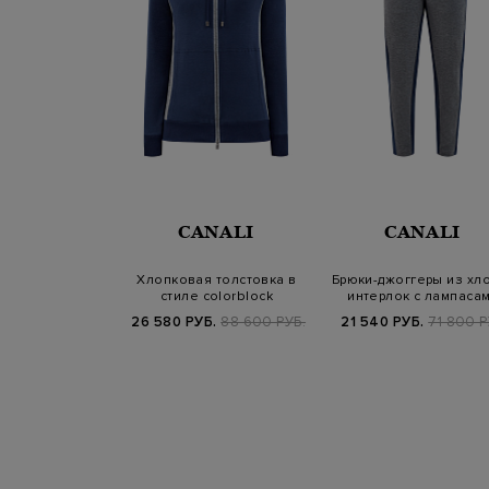
CANALI
CANALI
Хлопковая толстовка в
Брюки-джоггеры из хл
стиле colorblock
интерлок с лампаса
26 580 РУБ.
88 600 РУБ.
21 540 РУБ.
71 800 Р