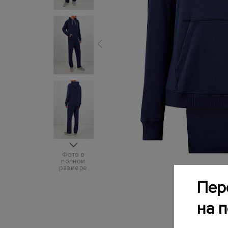
Фото в
полном
размере
Пер
на 