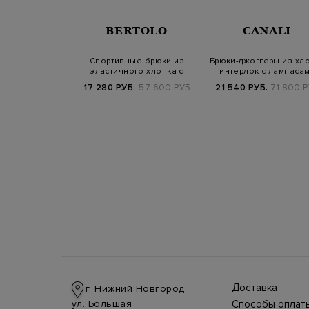
BERTOLO
CANALI
Спортивные брюки из
Брюки-джоггеры из хл
эластичного хлопка с
интерлок с лампаса
контрастной о…
17 280 РУБ.
57 600 РУБ.
21 540 РУБ.
71 800 Р
Доставка
г. Нижний Новгород
Доставка в стра
ул. Большая
Способы оплат
производится