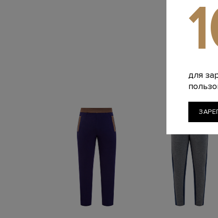
для за
пользо
ЗАРЕ