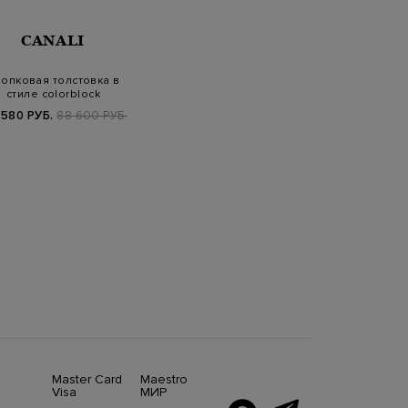
CANALI
опковая толстовка в
стиле colorblock
 580 РУБ.
88 600 РУБ.
Master Card
Maestro
Visa
МИР