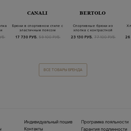
CANALI
BERTOLO
опка
Брюки в спортивном стиле с
Спортивные брюки из
Хл
ми
эластичным поясом
хлопка с контрастной
отделкой
УБ.
17 730 РУБ.
59 100 РУБ.
23 130 РУБ.
77 100 РУБ.
26
ВСЕ ТОВАРЫ БРЕНДА
Индивидуальный пошив
Программа лояльности
ны СНГ
Ежегодно в бутики
ы
Контакты
Гарантия подлинности
Stefano Ricci, Brioni,