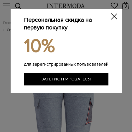
0
Персональная скидка на
Главная
Мужчинам
Одежда
Спортивная одежда
/
/
/
первую покупку
Спортивные брюки-джоггеры с карманами карго
/
10%
для зарегистрированных пользователей
ЗАРЕГИСТРИРОВАТЬСЯ