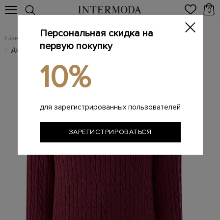
0
Персональная скидка на
Главная
Мужчинам
Одежда
Трикотаж
/
/
/
первую покупку
Джемпер из кашемировой пряжи с объемным узором
/
10%
для зарегистрированных пользователей
ЗАРЕГИСТРИРОВАТЬСЯ