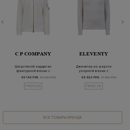
C P COMPANY
ELEVENTY
Шерстяной кардиган
Джемпер из шерсти
фактурной вязки с
узорной вязки с
линзой на рукаве
отделкой в полоску
49 140 РУБ.
54 600 РУБ.
59 920 РУБ.
74 900 РУБ.
FW25/26
FW25/26
ВСЕ ТОВАРЫ БРЕНДА