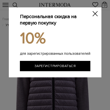
0
Персональная скидка на
Главная
Мужчинам
Одежда
Трикотаж
/
/
/
первую покупку
Утепленный кардиган HyBridge из шерсти и нейлона
/
10%
для зарегистрированных пользователей
ЗАРЕГИСТРИРОВАТЬСЯ