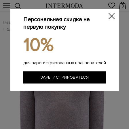
0
Персональная скидка на
Главная
Мужчинам
Одежда
Трикотаж
/
/
/
первую покупку
Однотонная водолазка из мягкой шерстяной пряжи
/
10%
для зарегистрированных пользователей
ЗАРЕГИСТРИРОВАТЬСЯ