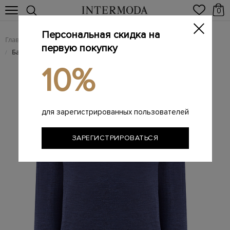
0
Персональная скидка на
Главная
Мужчинам
Одежда
Трикотаж
/
/
/
первую покупку
Базовый джемпер из мягкой меланжевой шерсти
/
10%
для зарегистрированных пользователей
ЗАРЕГИСТРИРОВАТЬСЯ