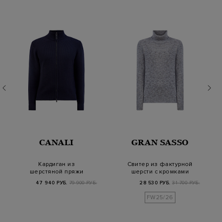
CANALI
GRAN SASSO
Кардиган из
Свитер из фактурной
шерстяной пряжи
шерсти с кромками
фактурной вязки на
английской вязки
47 940 РУБ.
79 900 РУБ.
28 530 РУБ.
31 700 РУБ.
молнии
FW25/26