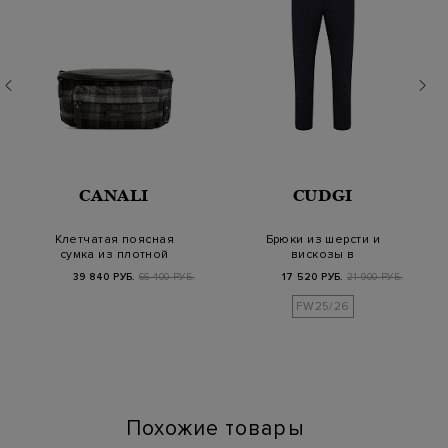
CANALI
CUDGI
Клетчатая поясная
Брюки из шерсти и
сумка из плотной
вискозы в
шерсти и зернистой…
мелованную клетку с
39 840 РУБ.
66 400 РУБ.
17 520 РУБ.
21 900 РУБ.
кулиск…
FW25/26
Похожие товары