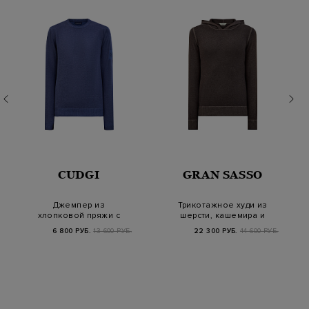
CUDGI
GRAN SASSO
Джемпер из
Трикотажное худи из
хлопковой пряжи с
шерсти, кашемира и
вышитым логотипом
вискозы с капюш…
6 800 РУБ.
13 600 РУБ.
22 300 РУБ.
44 600 РУБ.