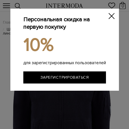
0
Персональная скидка на
Главная
Мужчинам
Одежда
Трикотаж
/
/
/
первую покупку
Шерстяной кардиган с двумя карманами и фирменной
/
линзой
10%
для зарегистрированных пользователей
ЗАРЕГИСТРИРОВАТЬСЯ