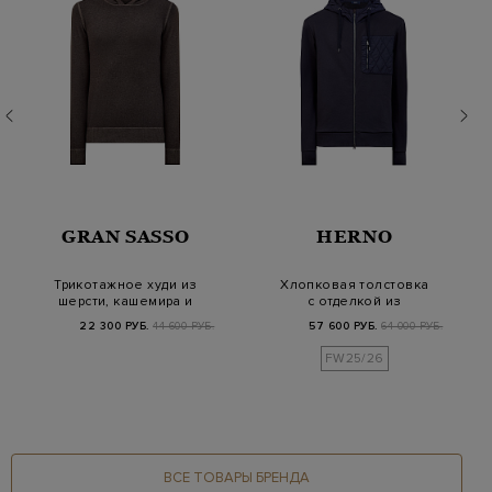
GRAN SASSO
HERNO
Трикотажное худи из
Хлопковая толстовка
шерсти, кашемира и
с отделкой из
вискозы с капюш…
стеганого нейлона
22 300 РУБ.
44 600 РУБ.
57 600 РУБ.
64 000 РУБ.
FW25/26
ВСЕ ТОВАРЫ БРЕНДА