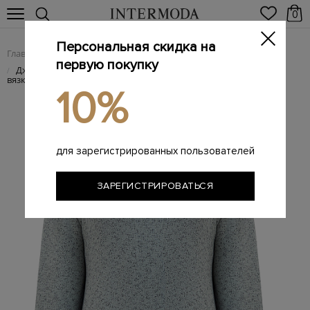
0
Персональная скидка на
Главная
Мужчинам
Одежда
Трикотаж
/
/
/
первую покупку
Джемпер из меланжевого хлопка с отделкой английской
/
вязки
10%
для зарегистрированных пользователей
ЗАРЕГИСТРИРОВАТЬСЯ