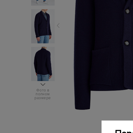
Фото в
полном
размере