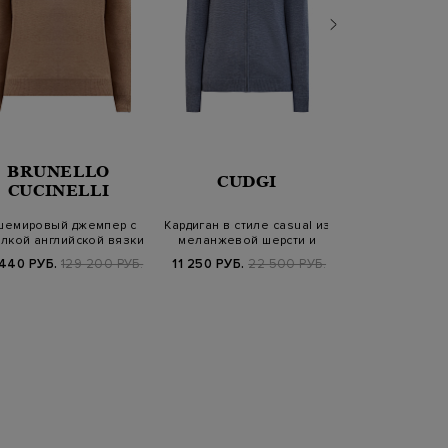
BRUNELLO
BRUN
CUDGI
CUCINELLI
CUCIN
шемировый джемпер с
Кардиган в стиле casual из
Худи из хлопко
лкой английской вязки
меланжевой шерсти и
с объемной 
и окан…
кашемир…
Dream 
440 РУБ.
129 200 РУБ.
11 250 РУБ.
22 500 РУБ.
59 900 РУБ.
1