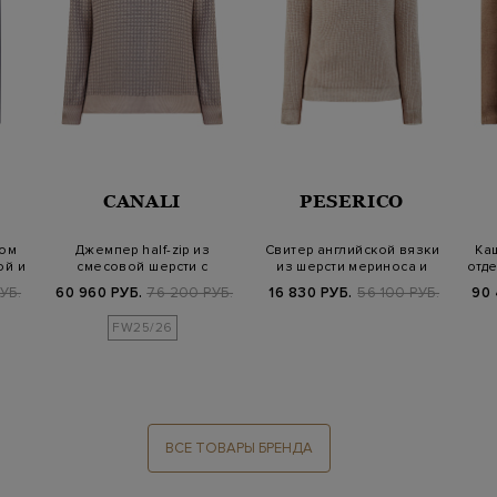
CANALI
PESERICO
ном
Джемпер half-zip из
Свитер английской вязки
Ка
ой и
смесовой шерсти с
из шерсти мериноса и
отде
фактурным узором
кашемира
УБ.
60 960 РУБ.
76 200 РУБ.
16 830 РУБ.
56 100 РУБ.
90 
FW25/26
ВСЕ ТОВАРЫ БРЕНДА