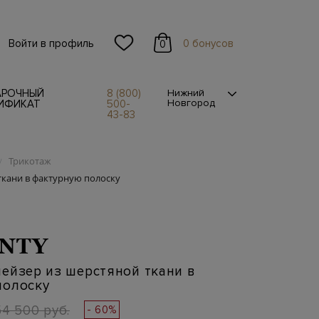
Войти в профиль
0 бонусов
0
АРОЧНЫЙ
8 (800)
Нижний
Новгород
ИФИКАТ
500-
43-83
Трикотаж
/
ткани в фактурную полоску
NTY
ейзер из шерстяной ткани в
полоску
54 500 руб.
- 60%