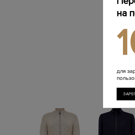
Пер
на 
для за
пользо
ЗАРЕ