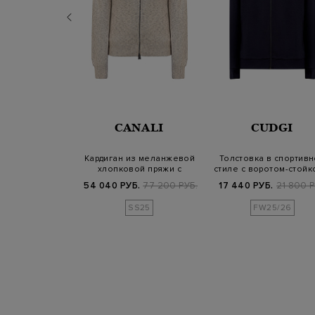
 SASSO
CANALI
CUDGI
ное худи из
Кардиган из меланжевой
Толстовка в спортив
 кашемира и
хлопковой пряжи с
стиле с воротом-стойк
ы с капюш…
застежкой на…
вышив…
Б.
44 600 РУБ.
54 040 РУБ.
77 200 РУБ.
17 440 РУБ.
21 800 Р
SS25
FW25/26