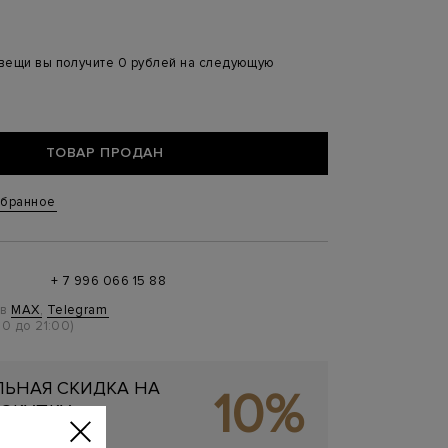
 вещи вы получите 0 рублей на следующую
ТОВАР ПРОДАН
збранное
+ 7 996 066 15 88
 в
MAX
,
Telegram
0 до 21:00)
ЬНАЯ СКИДКА НА
10%
ОКУПКУ