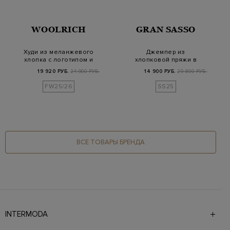
WOOLRICH
GRAN SASSO
Худи из меланжевого
Джемпер из
хлопка с логотипом и
хлопковой пряжи в
капюшоном
полоску с короткими
19 920 РУБ.
24 900 РУБ.
14 900 РУБ.
29 800 РУБ.
рукав…
FW25/26
SS25
ВСЕ ТОВАРЫ БРЕНДА
INTERMODA
Галерея бутиков INTERMODA представляет более 60