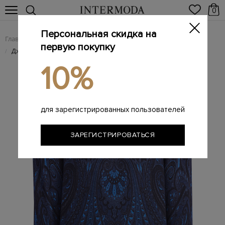
0
Персональная скидка на
Главная
Мужчинам
Одежда
Трикотаж
/
/
/
первую покупку
Джемпер из шерсти и кашемира с принтом пейсли
/
10%
для зарегистрированных пользователей
ЗАРЕГИСТРИРОВАТЬСЯ