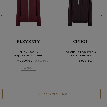
ELEVENTY
CUDGI
Кашемировый
Спортивная толстовка
кардиган на молнии с
с капюшоном и
контрастной
контрастным
116 550 РУБ.
129 500 РУБ.
18 900 РУБ.
окантовко…
логотип…
FW25/26
ВСЕ ТОВАРЫ БРЕНДА