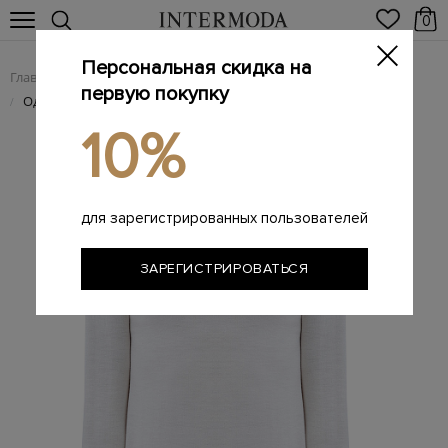
0
Персональная скидка на
Главная
Мужчинам
Одежда
Трикотаж
/
/
/
первую покупку
Однотонная водолазка из тонкой шерстяной пряжи
/
10%
для зарегистрированных пользователей
ЗАРЕГИСТРИРОВАТЬСЯ