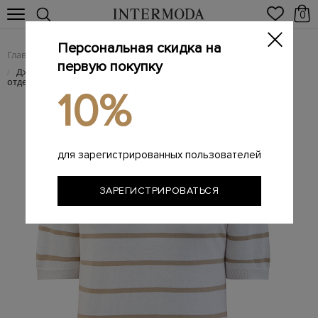
0
Персональная скидка на
Главная
Мужчинам
Одежда
Трикотаж
/
/
/
первую покупку
Джемпер из хлопковой пряжи в полоску с трикотажной
/
отделкой
10%
для зарегистрированных пользователей
ЗАРЕГИСТРИРОВАТЬСЯ