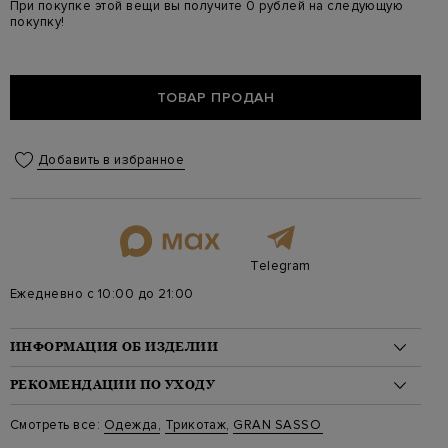
При покупке этой вещи вы получите 0 рублей на следующую
покупку!
ТОВАР ПРОДАН
Добавить в избранное
Telegram
Ежедневно с 10:00 до 21:00
ИНФОРМАЦИЯ ОБ ИЗДЕЛИИ
Материал: хлопок 100%
РЕКОМЕНДАЦИИ ПО УХОДУ
Стиль: Джемперы
Цвет: Белый
Стирка: Ручная стирка при температуре воды до 40 градусов
Смотреть все:
Одежда
,
Трикотаж
,
GRAN SASSO
Артикул: 57151 18030 005
Отбеливание: Отбеливание запрещено