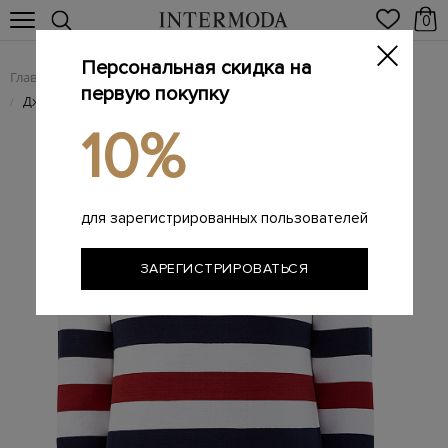
0
Персональная скидка на
Главная
Мужчинам
Одежда
Трикотаж
/
/
/
первую покупку
Джемпер из хлопковой пряжи с узором colorblock
/
10%
для зарегистрированных пользователей
ЗАРЕГИСТРИРОВАТЬСЯ