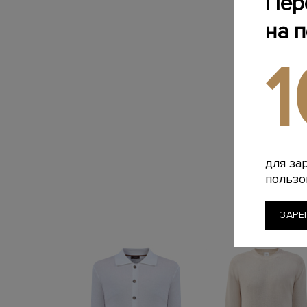
Пер
на 
для за
пользо
ЗАРЕ