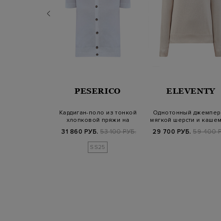
NELLO
PESERICO
ELEVENTY
INELLI
ди из мягкого
Кардиган-поло из тонкой
Однотонный джемпер
капюшоном на
хлопковой пряжи на
мягкой шерсти и каше
лиске
пуговицах
Б.
119 800 РУБ.
31 860 РУБ.
53 100 РУБ.
29 700 РУБ.
59 400 Р
SS25