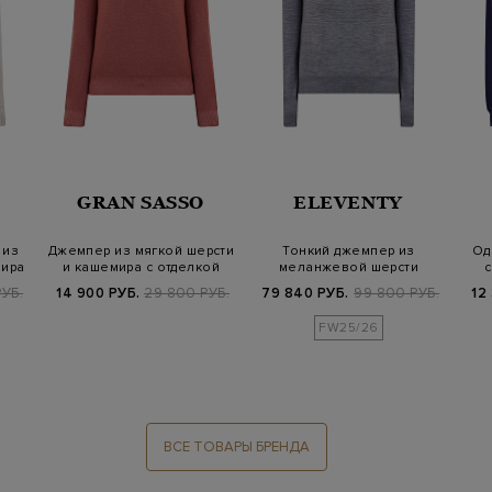
GRAN SASSO
ELEVENTY
 из
Джемпер из мягкой шерсти
Тонкий джемпер из
Од
мира
и кашемира с отделкой
меланжевой шерсти
с
английс…
мериноса Platinum
УБ.
14 900 РУБ.
29 800 РУБ.
79 840 РУБ.
99 800 РУБ.
12
FW25/26
ВСЕ ТОВАРЫ БРЕНДА