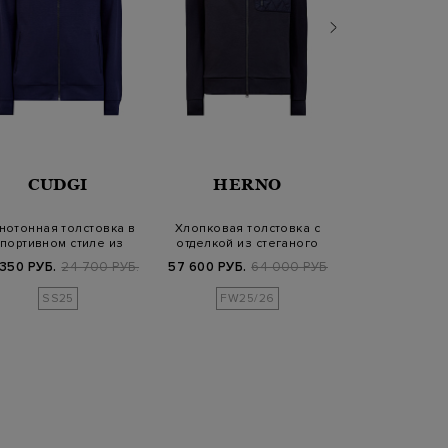
CUDGI
HERNO
BERT
нотонная толстовка в
Хлопковая толстовка с
Водолазка и
портивном стиле из
отделкой из стеганого
шерсти и 
хлопка с ло…
нейлона
фактурным
 350 РУБ.
24 700 РУБ.
57 600 РУБ.
64 000 РУБ.
67 690 РУБ.
9
SS25
FW25/26