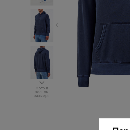
Фото в
полном
размере