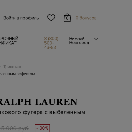
Войти в профиль
0 бонусов
0
АРОЧНЫЙ
8 (800)
Нижний
Новгород
ИФИКАТ
500-
43-83
Трикотаж
/
беленным эффектом
RALPH LAUREN
пкового футера с выбеленным
25 000 руб.
- 30%