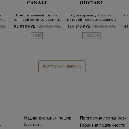
CANALI
ORCIANI
з
Вместительный тоут из
Сумка для ноутбука из
Су
и с
телячьей кожи со съемным
матовой текстурированной
плечевы…
кожи
РУБ.
90 090 РУБ.
128 700 РУБ.
134 910 РУБ.
149 900 РУБ.
41
SS25
FW25/26
ВСЕ ТОВАРЫ БРЕНДА
Индивидуальный пошив
Программа лояльности
ны СНГ
Ежегодно в бутики
ы
Контакты
Гарантия подлинности
Stefano Ricci, Brioni,
ет-
Нижний Новгород, ул.