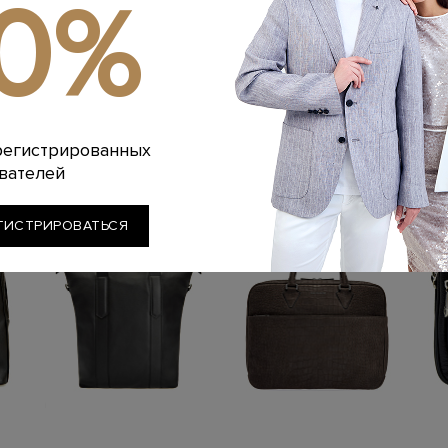
10%
универсальном че
широкими регулир
дополнительного 
полностью на под
пуллером, внешни
Сделано в Италии
Похожие товары
регистрированных
вателей
ГИСТРИРОВАТЬСЯ