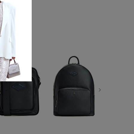
рном цвете дополнен мембранной спинкой,
уемыми бретелями и ручкой для
комфорта. Вместительное внутреннее отделение
кладке. Детали: застежка на молнию с двойным
й прорезной карман, патч с логотипом бренда.
.