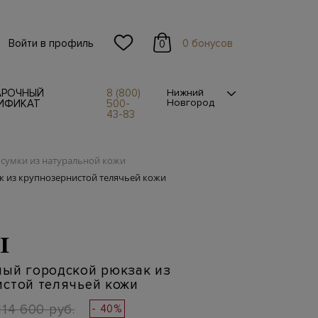
Войти в профиль
0 бонусов
0
АРОЧНЫЙ
8 (800)
Нижний
Новгород
ИФИКАТ
500-
43-83
сумки из натуральной кожи
к из крупнозернистой телячьей кожи
I
ный городской рюкзак из
истой телячьей кожи
114 600 руб.
- 40%