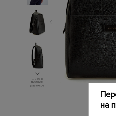
Фото в
полном
размере
Пер
на 