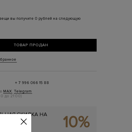
 вещи вы получите 0 рублей на следующую
ТОВАР ПРОДАН
збранное
+ 7 996 066 15 88
 в
MAX
,
Telegram
0 до 21:00)
ЬНАЯ СКИДКА НА
10%
ОКУПКУ