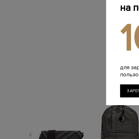
на 
для за
пользо
ЗАРЕ