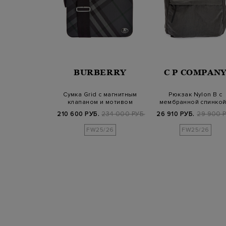
BERRY
BURBERRY
C P COMPAN
tage в клетку
Сумка Grid с магнитным
Рюкзак Nylon B с
eck со съемным
клапаном и мотивом
мембранной спинкой
емн…
Burberry Che…
линзой C.P.
800 РУБ.
210 600 РУБ.
234 000 РУБ.
26 910 РУБ.
29 900 Р
25/26
FW25/26
FW25/26