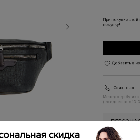
При покупке этой
покупку!
Добавить в и
Связаться
Менеджер бутика
(ежедневно с 10:0
ПЕРСОНАЛ
ПЕРВУЮ П
сональная скидка
Подробнее