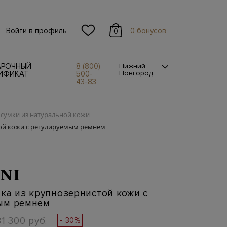
Войти в профиль
0 бонусов
0
АРОЧНЫЙ
8 (800)
Нижний
Новгород
ИФИКАТ
500-
43-83
сумки из натуральной кожи
той кожи с регулируемым ремнем
NI
ка из крупнозернистой кожи с
ым ремнем
81 300 руб.
- 30%