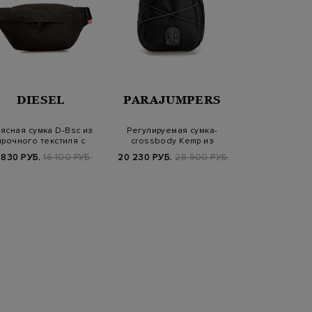
DIESEL
PARAJUMPERS
CANA
ясная сумка D-Bsc из
Регулируемая сумка-
Вместительны
прочного текстиля с
crossbody Kemp из
телячьей кожи
регулируемы…
нейлона ripstop с…
плече
 830 РУБ.
16 100 РУБ.
20 230 РУБ.
28 900 РУБ.
90 090 РУБ.
1
SS2