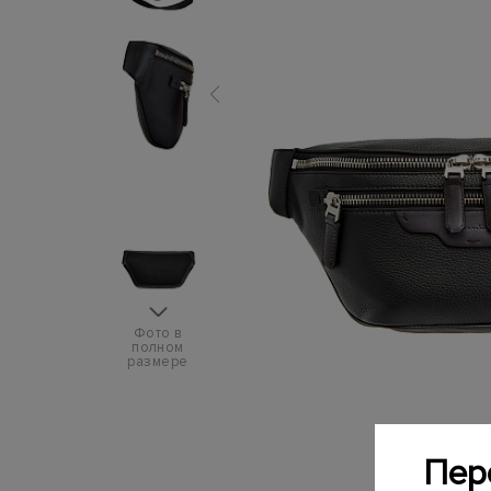
Фото в
полном
размере
Пер