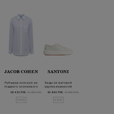
JACOB COHEN
SANTONI
Рубашка-oversize из
Кеды из матовой
гладкого хлопкового
крупнозернистой
поплина с выши…
кожи с декоративной
38 430 РУБ.
54 900 РУБ.
63 840 РУБ.
79 800 РУБ.
ст…
SS25
SS25