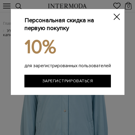
0
Персональная скидка на
Главная
Женщинам
/
первую покупку
Утепленная куртка из влагозащитной эко-микрофибры с
/
капюшоном
10%
для зарегистрированных пользователей
ЗАРЕГИСТРИРОВАТЬСЯ