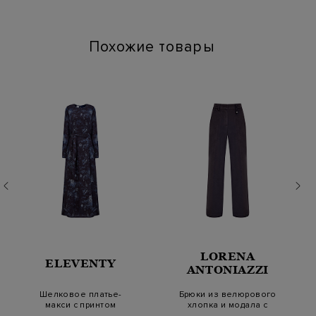
Похожие товары
LORENA
ELEVENTY
ANTONIAZZI
Шелковое платье-
Брюки из велюрового
макси с принтом
хлопка и модала с
Ramage и поясом в
кожаной деталью