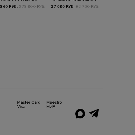
вырезом и воро…
ювелирной ц…
Punt
 840 РУБ.
279 800 РУБ.
37 080 РУБ.
92 700 РУБ.
53 760 РУБ.
8
SS2
Master Card
Maestro
Visa
МИР