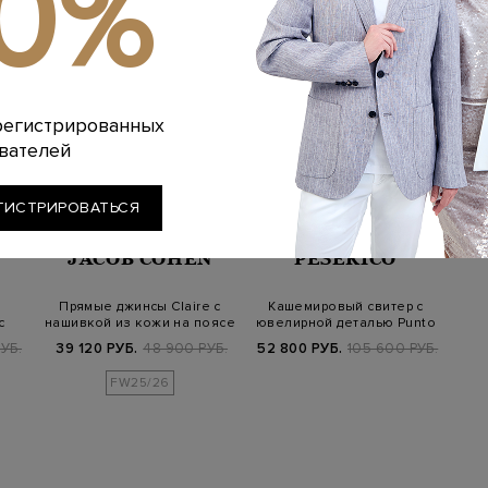
10%
регистрированных
вателей
ГИСТРИРОВАТЬСЯ
JACOB COHEN
PESERICO
Прямые джинсы Claire с
Кашемировый свитер с
с
нашивкой из кожи на поясе
ювелирной деталью Punto
й
Luce
УБ.
39 120 РУБ.
48 900 РУБ.
52 800 РУБ.
105 600 РУБ.
FW25/26