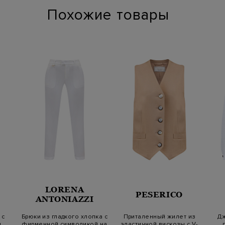
Похожие товары
LORENA
PESERICO
ANTONIAZZI
 с
Брюки из гладкого хлопка с
Приталенный жилет из
Дж
м
фирменной символикой на
эластичной вискозы с V-