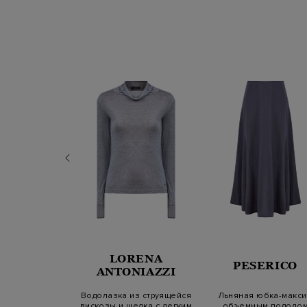
LORENA
A FILIPPI
PESERICO
ANTONIAZZI
мягкой пряжи
Водолазка из струящейся
Льняная юбка-макси
с мерцающими
вискозы и шелка с легким
объемным подоло