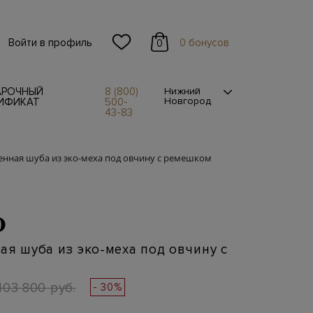
Войти в профиль
0 бонусов
0
АРОЧНЫЙ
8 (800)
Нижний
Новгород
ИФИКАТ
500-
43-83
енная шуба из эко-меха под овчину с ремешком
O
ая шуба из эко-меха под овчину с
103 800 руб.
- 30%