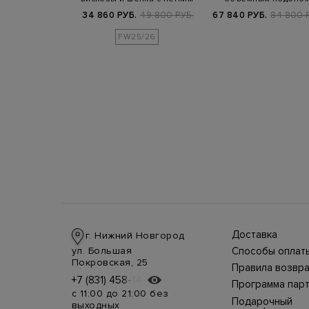
етками
ворот…
Б.
89 800 РУБ.
34 860 РУБ.
49 800 РУБ.
67 840 РУБ.
84 800 
FW25/26
Доставка
г. Нижний Новгород
Доставка в стра
ул. Большая
Способы оплат
производится
Оплата в интерн
Покровская, 25
курьерской слу
Правила возвра
магазине
СДЭК, DHL при 
Интернет-магаз
+7 (831) 458-14-75
+7 (831) 458-14-75
осуществляется
предоплате.
Программа пар
позволяет верн
несколькими
Возможные
с 11:00 до 21:00 без
товар в течение
способами:
Подарочный
дополнительны
выходных
недель с момен
наличными курь