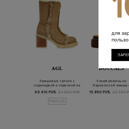
для за
пользо
ЗАРЕ
AGL
DOUCALS
Замшевые сапоги с
Узкий ремень из
подкладкой и отделкой из
бархатистой замши 
овечьего ме…
золотистой пряжко
49 410 РУБ.
54 900 РУБ.
15 890 РУБ.
22 700 Р
FW25/26