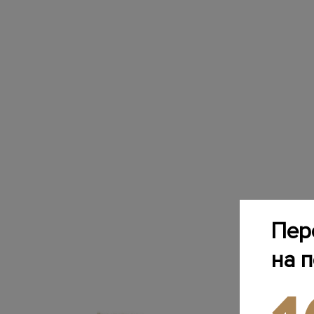
Пер
на 