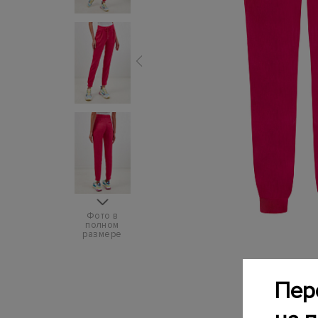
Фото в
полном
размере
Пер