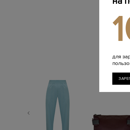
на 
для за
пользо
ЗАРЕ