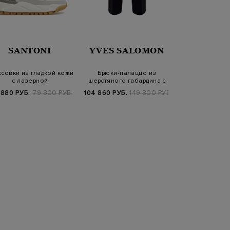
LOR
SANTONI
YVES SALOMON
ANTONI
ссовки из гладкой кожи
Брюки-палаццо из
Пальто ручной
с лазерной
шерстяного габардина с
шерсти, кашеми
микроперфорацией
заложенными ск…
с по
 880 РУБ.
79 800 РУБ.
104 860 РУБ.
149 800 РУБ.
79 900 РУБ.
1