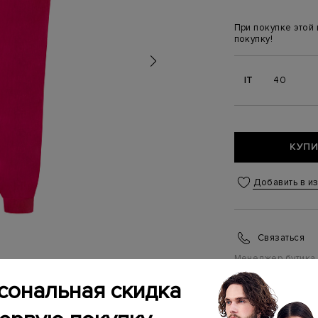
При покупке этой
покупку!
IT
40
КУПИ
Добавить в и
Связаться
Менеджер бутика
(ежедневно с 10:0
сональная скидка
ИНФОРМАЦИЯ 