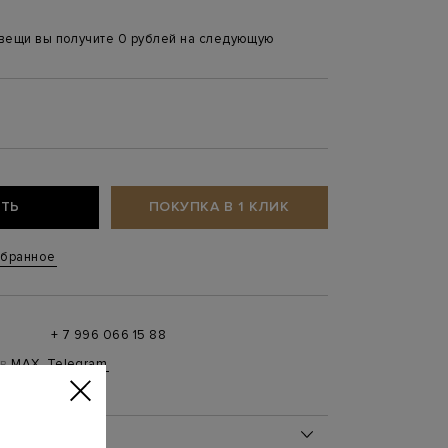
 вещи вы получите 0 рублей на следующую
ТЬ
ПОКУПКА В 1 КЛИК
збранное
+ 7 996 066 15 88
 в
MAX
,
Telegram
0 до 21:00)
ОБ ИЗДЕЛИИ