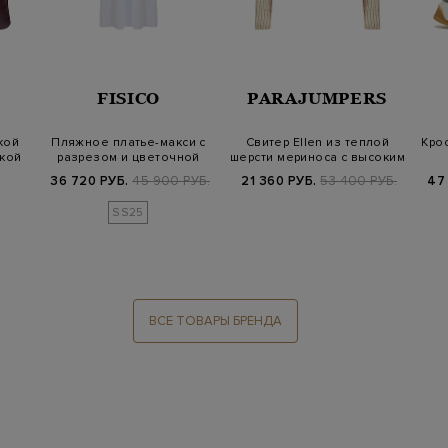
FISICO
PARAJUMPERS
кой
Пляжное платье-макси с
Свитер Ellen из теплой
Кро
лкой
разрезом и цветочной
шерсти мериноса с высоким
деталью
ворот…
36 720 РУБ.
45 900 РУБ.
21 360 РУБ.
53 400 РУБ.
47
SS25
ВСЕ ТОВАРЫ БРЕНДА