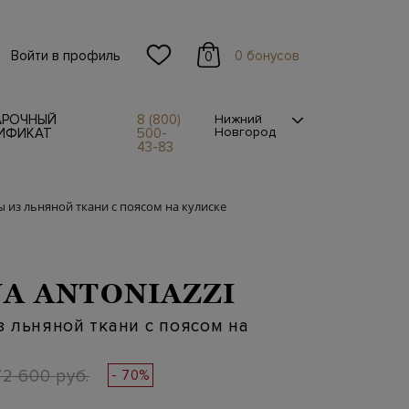
Войти в профиль
0 бонусов
0
АРОЧНЫЙ
8 (800)
Нижний
Новгород
ИФИКАТ
500-
43-83
 из льняной ткани с поясом на кулиске
A ANTONIAZZI
 льняной ткани с поясом на
72 600 руб.
- 70%