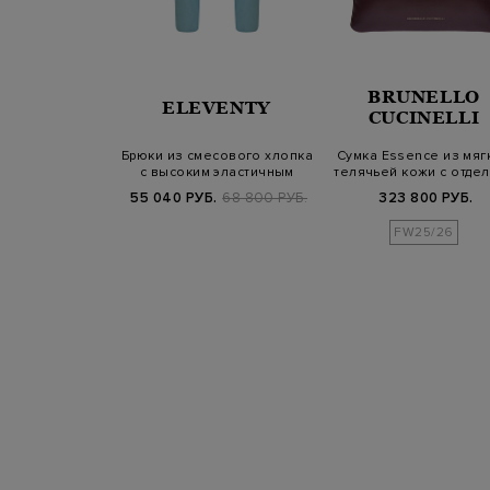
BRUNELLO
SALOMON
ELEVENTY
CUCINELLI
нняя куртка
Брюки из смесового хлопка
Сумка Essence из мяг
проницаемого
с высоким эластичным
телячьей кожи с отде
йлона…
поясом
Монил…
Б.
135 200 РУБ.
55 040 РУБ.
68 800 РУБ.
323 800 РУБ.
FW25/26