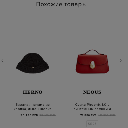
Похожие товары
HERNO
NEOUS
Вязаная панама из
Сумка Phoenix 1.0 с
хлопка, льна и шелка
винтажным замком и
с пайетками
съемным ремешко…
30 480 РУБ.
38 100 РУБ.
71 880 РУБ.
119 800 РУБ.
SS25