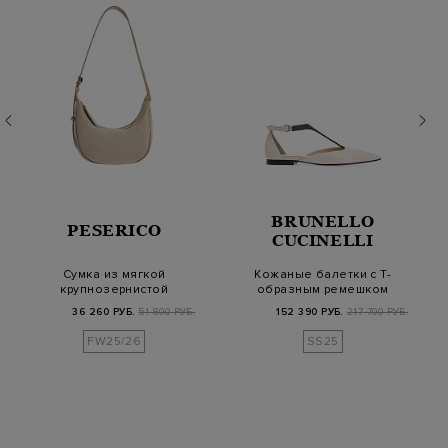
BRUNELLO
PESERICO
CUCINELLI
Сумка из мягкой
Кожаные балетки с Т-
крупнозернистой
образным ремешком
кожи с деталями
и декором Мониль
36 260 РУБ.
51 800 РУБ.
152 390 РУБ.
217 700 РУБ.
Punto…
FW25/26
SS25