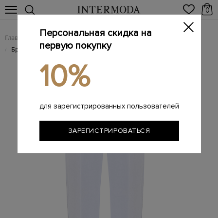
0
Персональная скидка на
Главная
Женщинам
/
первую покупку
Брюки из гладкого вискозного кади с декором Punto Luce
/
10%
для зарегистрированных пользователей
ЗАРЕГИСТРИРОВАТЬСЯ