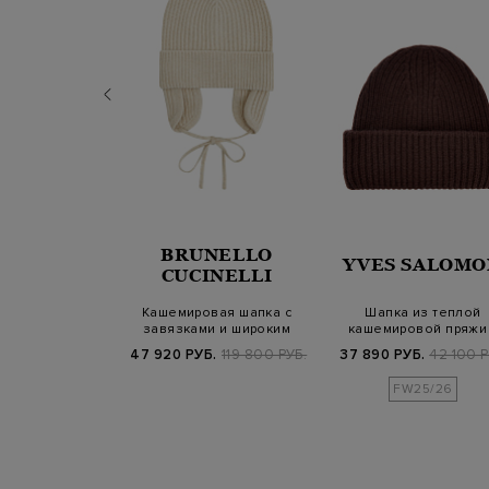
BRUNELLO
ERICO
YVES SALOMO
CUCINELLI
лая шляпа с
Кашемировая шапка с
Шапка из теплой
глетами Punto
завязками и широким
кашемировой пряжи
Luce
отворотом
отворотом
Б.
54 700 РУБ.
47 920 РУБ.
119 800 РУБ.
37 890 РУБ.
42 100 Р
SS25
FW25/26