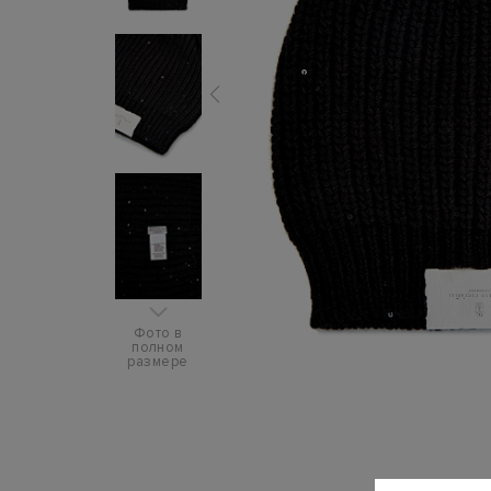
Фото в
полном
размере