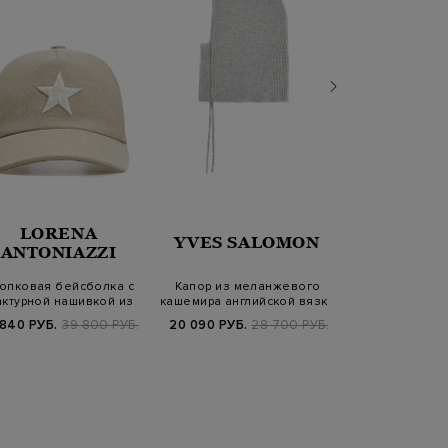
LORENA
YVES SALOMON
PARAJU
ANTONIAZZI
опковая бейсболка с
Капор из меланжевого
Хлопковая па
ктурной нашивкой из
кашемира английской вязки
вышивкой и ре
пайеток
завяз
 840 РУБ.
39 800 РУБ.
20 090 РУБ.
28 700 РУБ.
4 760 РУБ.
1