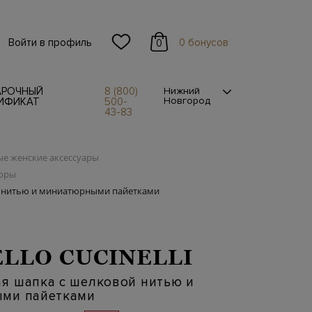
Войти в профиль
0 бонусов
0
АРОЧНЫЙ
8 (800)
Нижний
Новгород
ИФИКАТ
500-
43-83
е женские аксессуары
боры
 нитью и миниатюрными пайетками
LLO CUCINELLI
я шапка с шелковой нитью и
ми пайетками