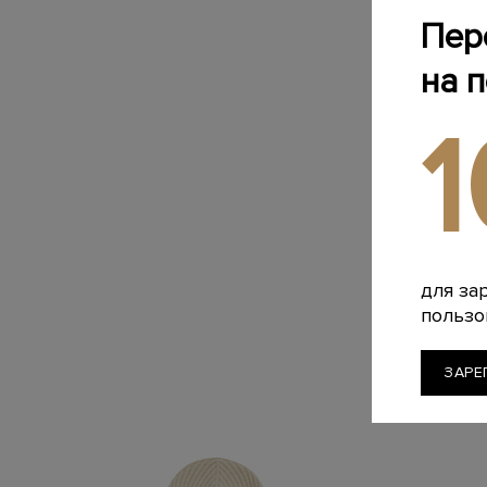
Пер
на 
для за
пользо
ЗАРЕ