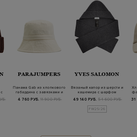
N
PARAJUMPERS
YVES SALOMON
Панама Gab из хлопкового
Вязаный капор из шерсти и
Хл
 с
габардина с завязками и
кашемира с шарфом
фа
вышив…
УБ.
4 760 РУБ.
11 900 РУБ.
49 140 РУБ.
54 600 РУБ.
31
FW25/26