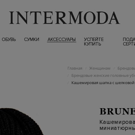
ОБУВЬ
СУМКИ
АКСЕССУАРЫ
УСПЕЙТЕ
ПОД
КУПИТЬ
СЕРТ
Главная
Женщинам
Брендовы
/
/
Брендовые женские головные у
/
Кашемировая шапка с шелковой
/
BRUNE
Кашемирова
миниатюрны