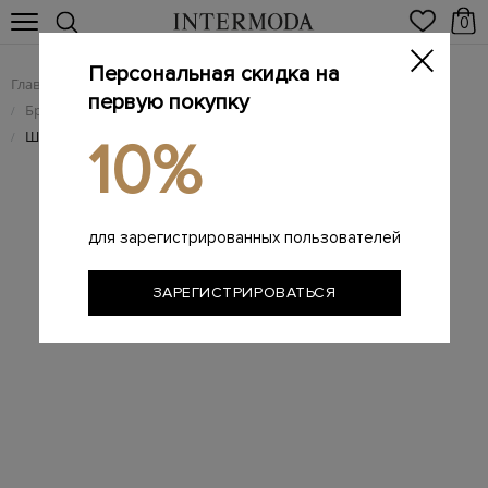
0
Персональная скидка на
Главная
Женщинам
Брендовые женские аксессуары
/
/
первую покупку
Брендовые женские головные уборы
/
Шляпа из конопли с кожаной отделкой ручной работы
/
10%
для зарегистрированных пользователей
ЗАРЕГИСТРИРОВАТЬСЯ