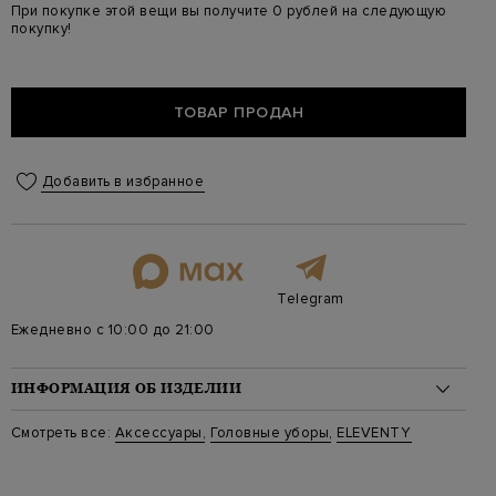
При покупке этой вещи вы получите 0 рублей на следующую
покупку!
ТОВАР ПРОДАН
Добавить в избранное
Telegram
Ежедневно с 10:00 до 21:00
ИНФОРМАЦИЯ ОБ ИЗДЕЛИИ
Материал: конопля 100%
Смотреть все:
Аксессуары
,
Головные уборы
,
ELEVENTY
Стиль: Шляпы
Цвет: Бежевый
Артикул: m77cplm12 02