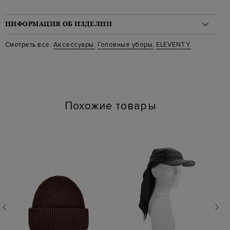
ИНФОРМАЦИЯ ОБ ИЗДЕЛИИ
Материал: шелк 40%, лен 40%, полиамид 16%, полиэстер 4%
Смотреть все:
Аксессуары
,
Головные уборы
,
ELEVENTY
Стиль: Бейсболки
Цвет: Бежевый
Артикул: m82cplm01 01
Похожие товары