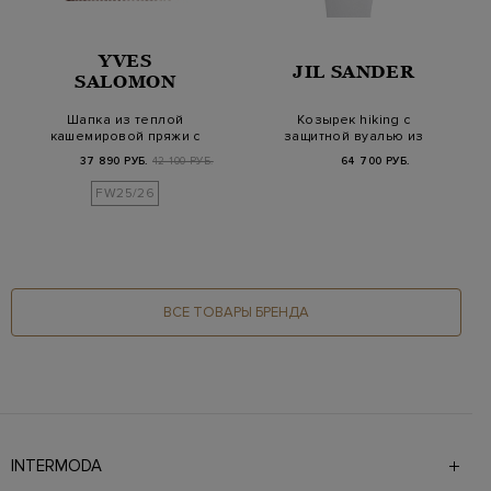
YVES
JIL SANDER
SALOMON
Шапка из теплой
Козырек hiking с
кашемировой пряжи с
защитной вуалью из
отворотом
смесового шелка
37 890 РУБ.
42 100 РУБ.
64 700 РУБ.
FW25/26
ВСЕ ТОВАРЫ БРЕНДА
INTERMODA