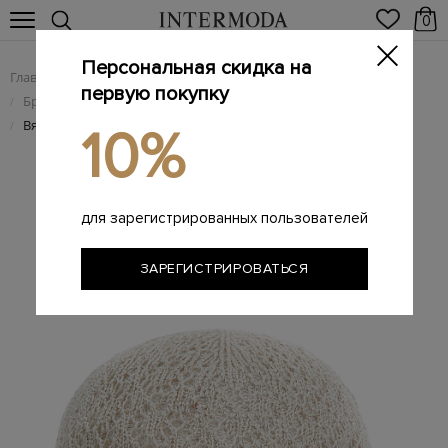
0
Персональная скидка на
Главная
Женщинам
Брендовые женские аксессуары
/
/
первую покупку
Брендовые женские головные уборы
/
Вязаная бейсболка из шелка и льна с нитью ламе
/
10%
для зарегистрированных пользователей
ЗАРЕГИСТРИРОВАТЬСЯ