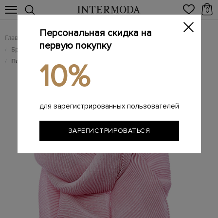
0
Персональная скидка на
Главная
Женщинам
Брендовые женские аксессуары
/
/
первую покупку
Брендовые женские шарфы
/
Плиссированный шарф из кашемира и шелка
/
10%
для зарегистрированных пользователей
ЗАРЕГИСТРИРОВАТЬСЯ