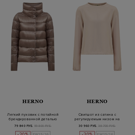
HERNO
HERNO
Легкий пуховик с потайной
Свитшот из сатина с
брендированной деталью
регулируемым низом на
завязках
79 840 РУБ.
99 800 РУБ.
30 960 РУБ.
38 700 РУБ.
-20%
-20%
FW25/26
FW25/26