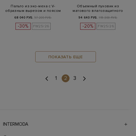
Пальто из эко-меха с V-
Объемный пуховик из
образным вырезом и поясом
матового влагозащитного
нейлона
68 040 РУБ.
97 200 РУБ.
94 640 РУБ.
118 300 РУБ.
-30%
-20%
FW25/26
FW25/26
ПОКАЗАТЬ ЕЩЕ
(current)
1
2
3
INTERMODA
Галерея бутиков INTERMODA представляет более 60
брендов на 4 этажах в самом центре города. На сайте