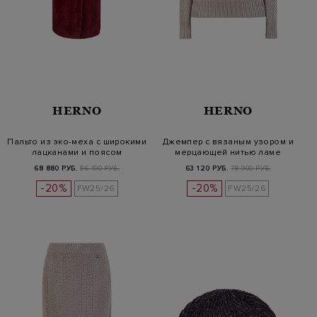
HERNO
HERNO
Пальто из эко-меха с широкими
Джемпер с вязаным узором и
лацканами и поясом
мерцающей нитью ламе
68 880 РУБ.
86 100 РУБ.
63 120 РУБ.
78 900 РУБ.
-20%
-20%
FW25/26
FW25/26