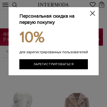
0
Персональная скидка на
HERNO
Главная
первую покупку
Женщинам
Бренды
HERNO
/
/
/
10%
ФИЛЬТРОВАТЬ
СОРТИРОВАТЬ
для зарегистрированных пользователей
ЗАРЕГИСТРИРОВАТЬСЯ