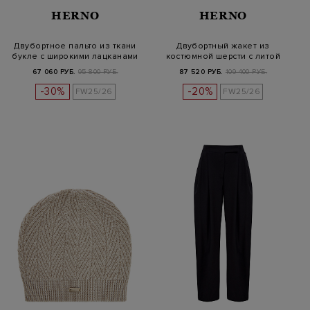
HERNO
HERNO
Двубортное пальто из ткани
Двубортный жакет из
букле с широкими лацканами
костюмной шерсти с литой
деталью
67 060 РУБ.
95 800 РУБ.
87 520 РУБ.
109 400 РУБ.
-30%
-20%
FW25/26
FW25/26