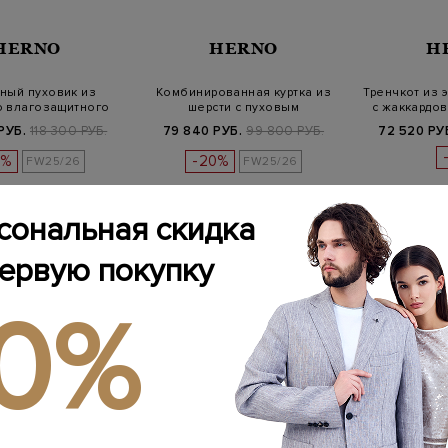
HERNO
HERNO
H
ный пуховик из
Комбинированная куртка из
Тренчкот из 
о влагозащитного
шерсти с пуховым
с жаккардов
нейлона
утеплителем
РУБ.
118 300 РУБ.
79 840 РУБ.
99 800 РУБ.
72 520 РУ
0%
-20%
FW25/26
FW25/26
сональная скидка
первую покупку
10%