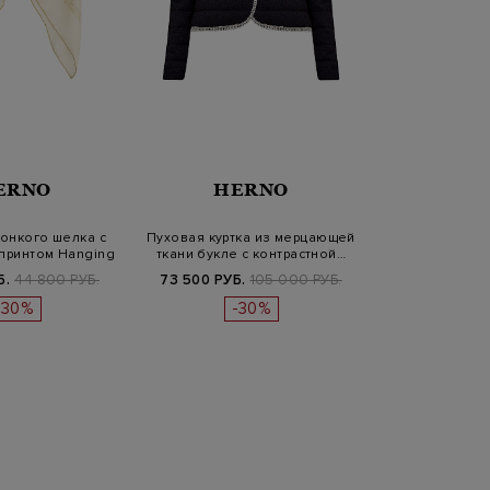
ERNO
HERNO
тонкого шелка с
Пуховая куртка из мерцающей
принтом Hanging
ткани букле с контрастной…
Ho…
Б.
44 800 РУБ.
73 500 РУБ.
105 000 РУБ.
-30%
-30%
t)