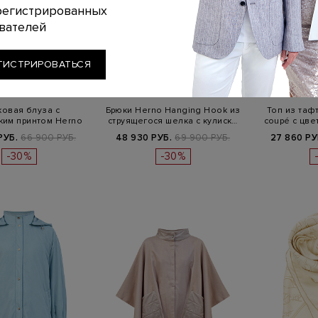
регистрированных
вателей
ГИСТРИРОВАТЬСЯ
HERNO
HERNO
H
овая блуза с
Брюки Herno Hanging Hook из
Топ из тафт
ким принтом Herno
струящегося шелка с кулиск…
coupé с цв
nging Hoo…
РУБ.
66 900 РУБ.
48 930 РУБ.
69 900 РУБ.
27 860 РУ
-30%
-30%