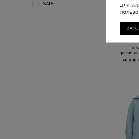
SALE
для за
пользо
ЗАРЕ
Шелк
графичес
Ha
46 830 