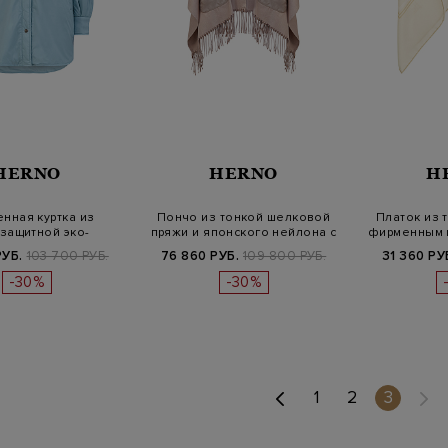
HERNO
HERNO
H
нная куртка из
Пончо из тонкой шелковой
Платок из 
защитной эко-
пряжи и японского нейлона с
фирменным 
офибры с ка…
б…
РУБ.
103 700 РУБ.
76 860 РУБ.
109 800 РУБ.
31 360 РУ
-30%
-30%
(curren
1
2
3