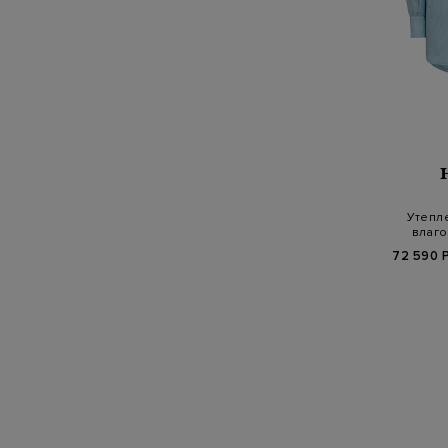
Утепле
влаго
микр
72 590 