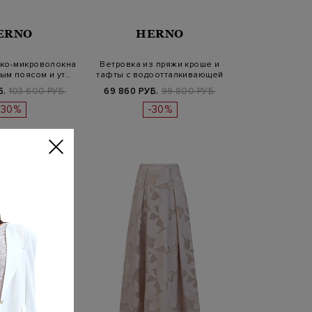
ERNO
HERNO
эко-микроволокна
Ветровка из пряжи кроше и
ым поясом и ут…
тафты с водоотталкивающей
пр…
Б.
103 600 РУБ.
69 860 РУБ.
99 800 РУБ.
-30%
-30%