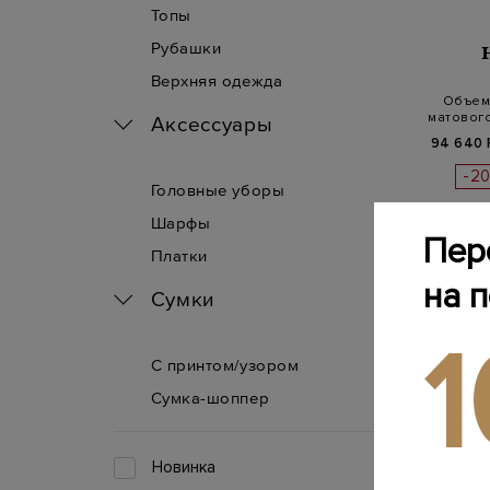
Топы
Рубашки
Верхняя одежда
Объем
матовог
Аксессуары
94 640 
-2
Головные уборы
Шарфы
Пер
Платки
на 
Сумки
С принтом/узором
Сумка-шоппер
Новинка