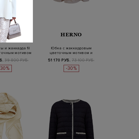
ERNO
HERNO
ы и жаккарда fil
Юбка с жаккардовым
еточным мотивом
цветочным мотивом и
деталями из таф…
Б.
39 800 РУБ.
51 170 РУБ.
73 100 РУБ.
-30%
-30%