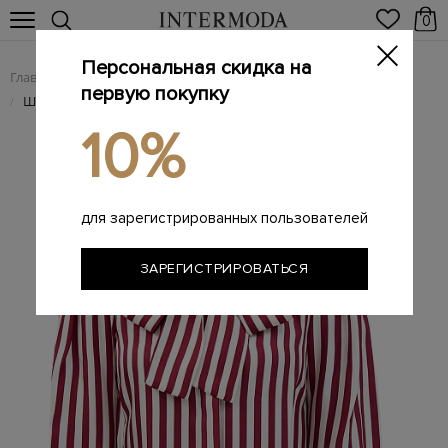
0
Персональная скидка на
Главная
Женщинам
Женская одежда
Женские блузы
/
/
/
первую покупку
Шелковая блуза в полоску с лентами на вороте
/
10%
для зарегистрированных пользователей
ЗАРЕГИСТРИРОВАТЬСЯ