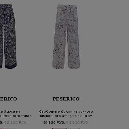
SERICO
PESERICO
е брюки из
Свободные брюки из тонкого
вискозного твила
вискозного атласа с принтом
принто…
Б.
62 800 РУБ.
51 920 РУБ.
64 900 РУБ.