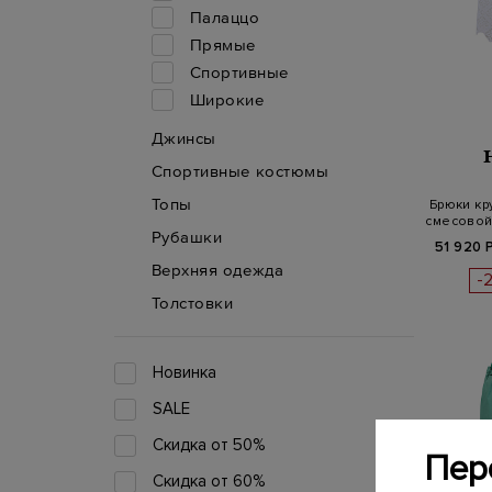
Палаццо
Прямые
Спортивные
Широкие
Джинсы
Спортивные костюмы
Топы
Брюки кр
смесовой
Рубашки
51 920 
Верхняя одежда
-
Толстовки
Новинка
SALE
Скидка от 50%
Пер
Скидка от 60%