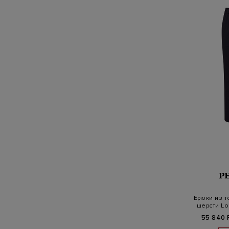
P
Брюки из 
шерсти Lo
55 840 