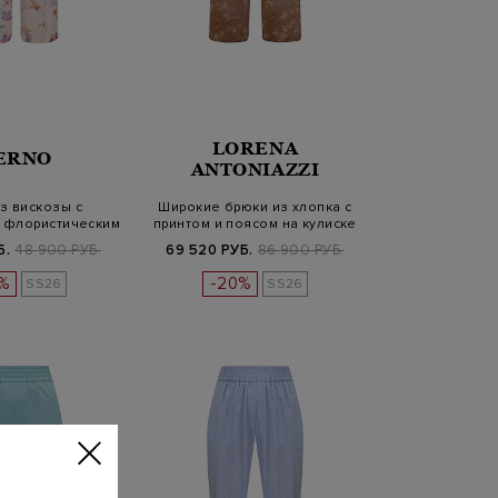
LORENA
ERNO
ANTONIAZZI
з вискозы с
Широкие брюки из хлопка с
 флористическим
принтом и поясом на кулиске
ринтом
Б.
48 900 РУБ.
69 520 РУБ.
86 900 РУБ.
%
-20%
SS26
SS26