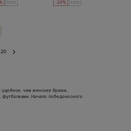
%
-20%
SS26
SS26
20
 удобное, чем женские брюки,
, футболками. Начало победоносного
ды Коко Шанель.
 В актуальных коллекциях сезона
кие брюки, без которых немыслим образ