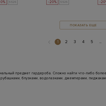
20%
-20%
-20
SS26
SS26
ПОКАЗАТЬ ЕЩЕ
(current)
1
2
3
4
5
...
ональный предмет гардероба. Сложно найти что-либо более
рубашками, блузками, водолазками, джемперами, пиджакам
ого гардероба связано с именем известной бунтарки от мо
ки различных стилей, щедро балуя вкусы прекрасных дам.
ической посадкой на талии. Не выходят из моды классичес