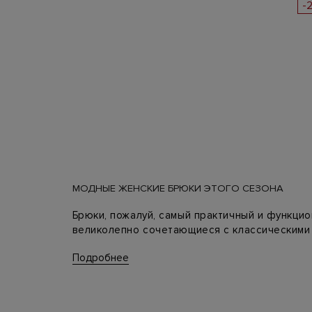
-
МОДНЫЕ ЖЕНСКИЕ БРЮКИ ЭТОГО СЕЗОНА
Брюки, пожалуй, самый практичный и функци
великолепно сочетающиеся с классическими 
шествия классических брюк в составе женск
Подробнее
Сегодня лучшие модные дома предлагают брю
популярны брюки укороченной длины с класс
деловой женщины.