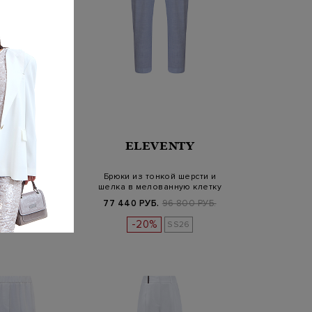
EVENTY
ELEVENTY
есового хлопка с
Брюки из тонкой шерсти и
астичным поясом
шелка в мелованную клетку
Б.
68 800 РУБ.
77 440 РУБ.
96 800 РУБ.
%
-20%
SS26
SS26