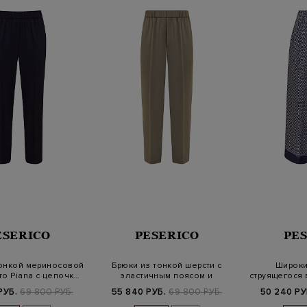
ESERICO
PESERICO
PE
тонкой мериносовой
Брюки из тонкой шерсти с
Широки
ro Piana с цепочк…
эластичным поясом и
струящегося 
цепочками
с 
РУБ.
69 800 РУБ.
55 840 РУБ.
69 800 РУБ.
50 240 РУ