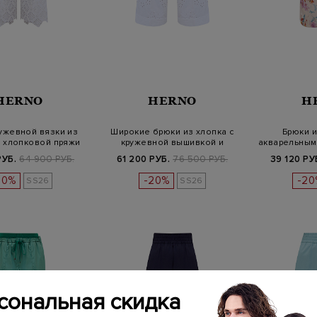
HERNO
HERNO
H
ужевной вязки из
Широкие брюки из хлопка с
Брюки и
 хлопковой пряжи
кружевной вышивкой и
акварельным
кулиско…
п
РУБ.
64 900 РУБ.
61 200 РУБ.
76 500 РУБ.
39 120 РУ
20%
-20%
-20
SS26
SS26
сональная скидка