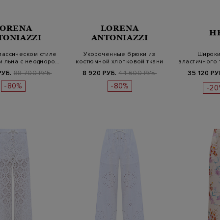
LORENA
LORENA
H
TONIAZZI
ANTONIAZZI
лассическом стиле
Укороченные брюки из
Широки
и льна с неодноро…
костюмной хлопковой ткани
эластичного 
и 
РУБ.
88 700 РУБ.
8 920 РУБ.
44 600 РУБ.
35 120 РУ
-80%
-80%
-20