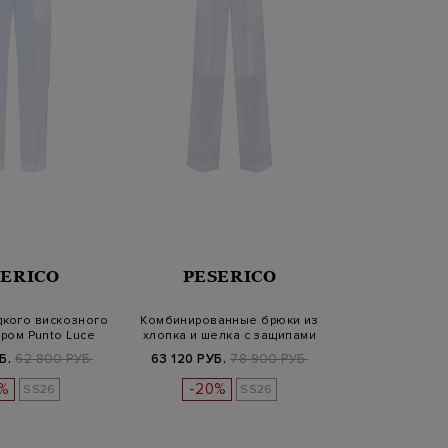
SERICO
PESERICO
дкого вискозного
Комбинированные брюки из
ором Punto Luce
хлопка и шелка с защипами
Б.
62 800 РУБ.
63 120 РУБ.
78 900 РУБ.
%
-20%
SS26
SS26