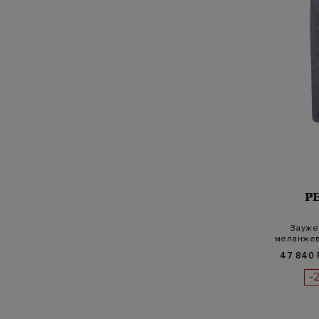
P
Зауже
меланжев
47 840 
-