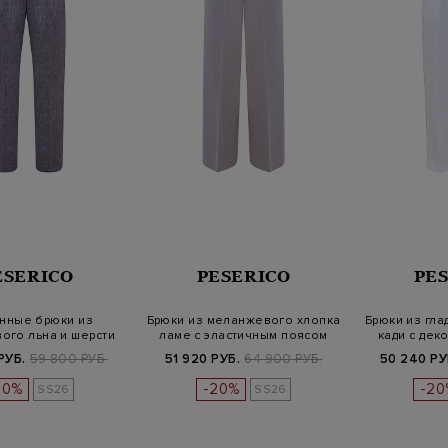
ESERICO
PESERICO
PE
нные брюки из
Брюки из меланжевого хлопка
Брюки из гла
ого льна и шерсти
ламе с эластичным поясом
кади с дек
Estrato
РУБ.
59 800 РУБ.
51 920 РУБ.
64 900 РУБ.
50 240 РУ
20%
-20%
-20
SS26
SS26