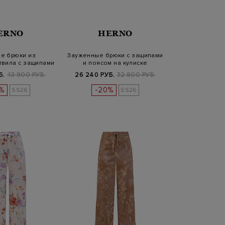
ERNO
HERNO
е брюки из
Зауженные брюки с защипами
твила с защипами
и поясом на кулиске
кулиск…
Б.
43 900 РУБ.
26 240 РУБ.
32 800 РУБ.
%
-20%
SS26
SS26