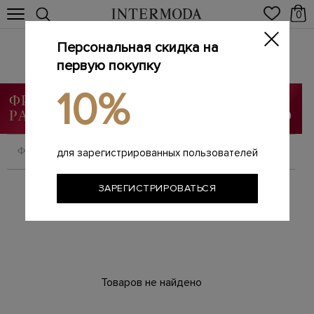
0
Персональная скидка на
Женские брюки
Главная
первую покупку
Женщинам
Одежда
Брюки
/
/
/
10%
ФИЛЬТРОВАТЬ
СОРТИРОВАТЬ
для зарегистрированных пользователей
ЗАРЕГИСТРИРОВАТЬСЯ
Товаров не найдено