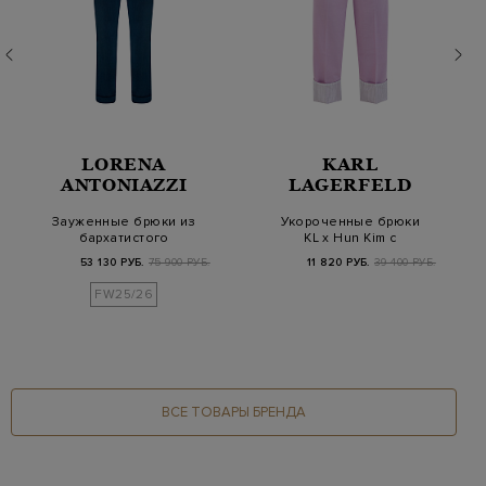
LORENA
KARL
ANTONIAZZI
LAGERFELD
Зауженные брюки из
Укороченные брюки
бархатистого
KL x Hun Kim с
хлопкового велюра
широкими отворотами
53 130 РУБ.
75 900 РУБ.
11 820 РУБ.
39 400 РУБ.
FW25/26
ВСЕ ТОВАРЫ БРЕНДА