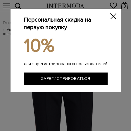
0
Персональная скидка на
Главная
Женщинам
Женская одежда
Женские брюки
/
/
/
первую покупку
Укороченные классические брюки прямого кроя из шерсти и
/
шелка
10%
для зарегистрированных пользователей
ЗАРЕГИСТРИРОВАТЬСЯ