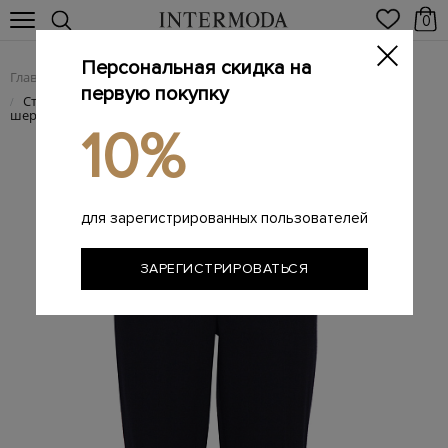
0
Персональная скидка на
Главная
Женщинам
Женская одежда
Женские брюки
/
/
/
первую покупку
Строгие укороченные брюки прямого кроя из фактурной
/
шерстяной ткани
10%
для зарегистрированных пользователей
ЗАРЕГИСТРИРОВАТЬСЯ