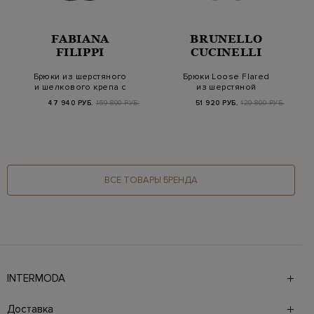
FABIANA
BRUNELLO
FILIPPI
CUCINELLI
Брюки из шерстяного
Брюки Loose Flared
и шелкового крепа с
из шерстяной
заложенными ск…
фланели с цепочкой
47 940 РУБ.
159 800 РУБ.
51 920 РУБ.
129 800 РУБ.
Мон…
ВСЕ ТОВАРЫ БРЕНДА
INTERMODA
Галерея бутиков INTERMODA представляет более 60
брендов на 4 этажах в самом центре города. На сайте
Доставка