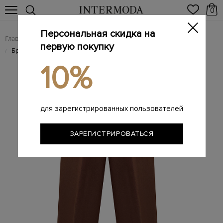
0
Персональная скидка на
Главная
Женщинам
Женская одежда
Женские брюки
/
/
/
первую покупку
Брюки из жатого хлопка с эластичным поясом и отворотами
/
10%
для зарегистрированных пользователей
ЗАРЕГИСТРИРОВАТЬСЯ