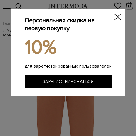
0
Персональная скидка на
Главная
Женщинам
Женская одежда
Женские брюки
/
/
/
первую покупку
Укороченные брюки из эластичного футера с декором
/
Мониль
10%
для зарегистрированных пользователей
ЗАРЕГИСТРИРОВАТЬСЯ