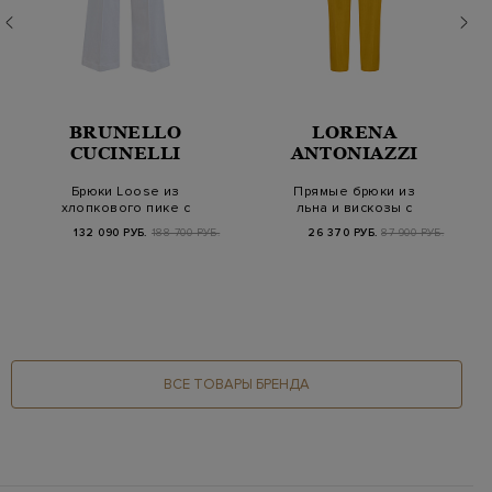
BRUNELLO
LORENA
CUCINELLI
ANTONIAZZI
Брюки Loose из
Прямые брюки из
хлопкового пике с
льна и вискозы с
контрастной полосой
вязаной деталью на
132 090 РУБ.
188 700 РУБ.
26 370 РУБ.
87 900 РУБ.
шл…
ВСЕ ТОВАРЫ БРЕНДА