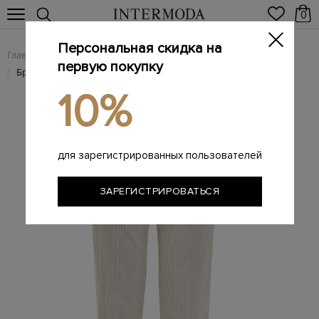
0
Персональная скидка на
Главная
Женщинам
Женская одежда
Женские брюки
/
/
/
первую покупку
Брюки-клеш из хлопкового вельвета с разрезами
/
10%
для зарегистрированных пользователей
ЗАРЕГИСТРИРОВАТЬСЯ