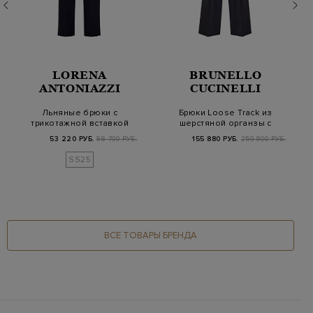
LORENA
BRUNELLO
ANTONIAZZI
CUCINELLI
Льняные брюки с
Брюки Loose Track из
трикотажной вставкой
шерстяной органзы с
на поясе и кулиск…
эластичным по…
53 220 РУБ.
88 700 РУБ.
155 880 РУБ.
259 800 РУБ.
SS25
ВСЕ ТОВАРЫ БРЕНДА