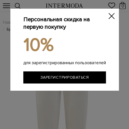
0
Персональная скидка на
Главная
Женщинам
Женская одежда
Женские брюки
/
/
/
первую покупку
Брюки Pleated Chino из эластичного хлопкового твила
/
10%
для зарегистрированных пользователей
ЗАРЕГИСТРИРОВАТЬСЯ