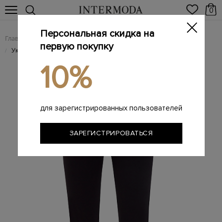
0
Персональная скидка на
Главная
Женщинам
Женская одежда
Женские брюки
/
/
/
первую покупку
Укороченные брюки облегающего кроя с&nbsp;вышивкой
/
10%
для зарегистрированных пользователей
ЗАРЕГИСТРИРОВАТЬСЯ