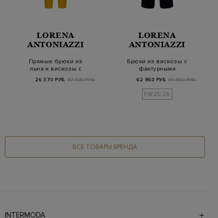
LORENA
LORENA
ANTONIAZZI
ANTONIAZZI
Прямые брюки из
Брюки из вискозы с
льна и вискозы с
фактурными
вязаной деталью на
защипами и кулиской
26 370 РУБ.
87 900 РУБ.
62 860 РУБ.
89 800 РУБ.
шл…
FW25/26
ВСЕ ТОВАРЫ БРЕНДА
INTERMODA